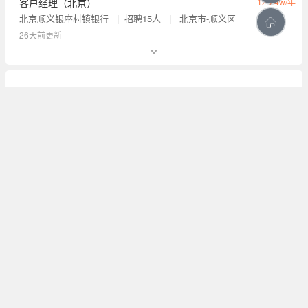
客户经理（北京）
12-24w/年
北京顺义银座村镇银行
招聘15人
北京市-顺义区
26天前更新
财富顾问岗(004180)
10-15w/年
重庆渝北银座村镇银行
招聘1人
重庆市-江北区
30天前更新
前台经理（柜员）（慈溪）(003686)
8-12w/年
宁波分行
招聘若干人
宁波市
38天前更新
财富顾问岗(004235)
面议
衢州分行
招聘若干人
衢州市
44天前更新